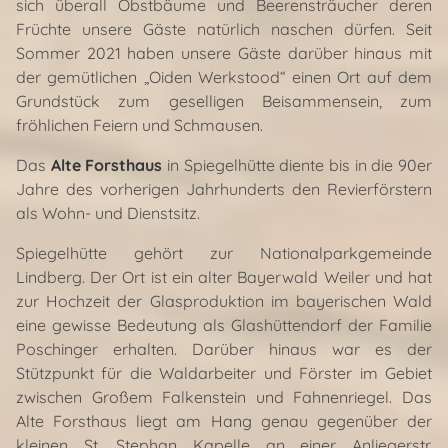
sich überall Obstbäume und Beerensträucher deren
Früchte unsere Gäste natürlich naschen dürfen. Seit
Sommer 2021 haben unsere Gäste darüber hinaus mit
der gemütlichen „Oiden Werkstood“ einen Ort auf dem
Grundstück zum geselligen Beisammensein, zum
fröhlichen Feiern und Schmausen.
Das
Alte Forsthaus
in Spiegelhütte diente bis in die 90er
Jahre des vorherigen Jahrhunderts den Revierförstern
als Wohn- und Dienstsitz.
Spiegelhütte gehört zur Nationalparkgemeinde
Lindberg. Der Ort ist ein alter Bayerwald Weiler und hat
zur Hochzeit der Glasproduktion im bayerischen Wald
eine gewisse Bedeutung als Glashüttendorf der Familie
Poschinger erhalten. Darüber hinaus war es der
Stützpunkt für die Waldarbeiter und Förster im Gebiet
zwischen Großem Falkenstein und Fahnenriegel. Das
Alte Forsthaus liegt am Hang genau gegenüber der
kleinen St. Stephan Kapelle an einer Anliegerstr.